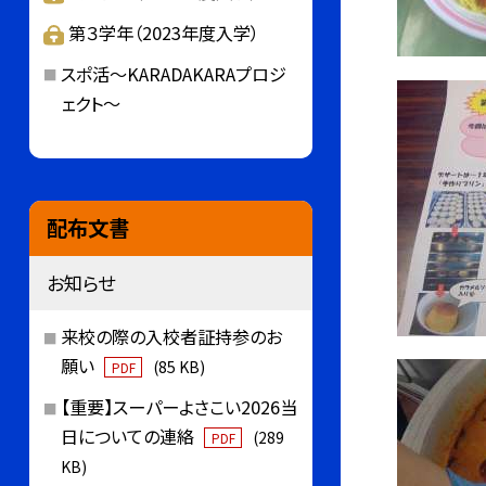
第３学年（2023年度入学）
スポ活～KARADAKARAプロジ
ェクト～
配布文書
お知らせ
来校の際の入校者証持参のお
願い
(85 KB)
PDF
【重要】スーパーよさこい2026当
日についての連絡
(289
PDF
KB)