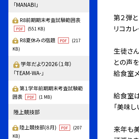
「MANABI」
第２弾と
R8前期期末考査試験範囲表
リコカレ
(551 KB)
PDF
R8夏休みの宿題
(217
PDF
KB)
生徒さん
との声を
学年だより2026（１年）
給食室メ
「TEAM-WA-」
第１学年前期期末考査試験範
給食室
囲表
(1 MB)
PDF
「美味し
陸上競技部
陸上競技部(８月)
来年も
(207
PDF
KB)