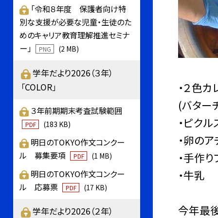
「令和８年度 保護者向け特
別な支援が必要な児童・生徒のた
めのキャリア教育理解推進セミナ
ー」
(2 MB)
PNG
学年だより2026（３年）
・２色カ
「COLOR」
(バター
３年前期期末考査試験範囲
・ピクル
(183 KB)
PDF
・卵のア
明日のTOKYO作文コンクー
ル 募集要項
・手作り
(1 MB)
PDF
・牛乳
明日のTOKYO作文コンクー
ル 応募票
(17 KB)
PDF
今年最後
学年だより2026（２年）