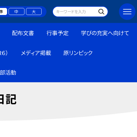
準
中
大
配布文書
行事予定
学びの充実へ向けて
６）
メディア掲載
原リンピック
部活動
日記