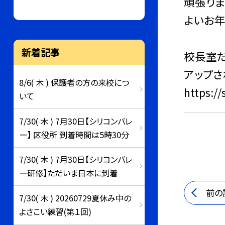
頑張りま
よいお年
新着記事
校長室
アップさ
8/6( 木 ) 保護者の方の来校につ
https:/
いて
7/30( 木 ) 7月30日【シリコンバレ
ー】 区役所 到着時間は5時30分
7/30( 木 ) 7月30日【シリコンバレ
ー研修】ただいま日本に到着
前の
7/30( 木 ) 20260729夏休み中の
よさこい練習(第１回)