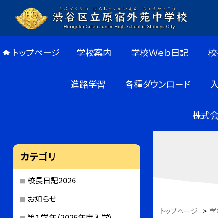
トップページ
学校案内
学校Ｗｅｂ日記
校
進路学習
各種ダウンロード
株式会
カテゴリ
校長日記2026
お知らせ
トップページ
>
学
第１学年（2026年度入学）