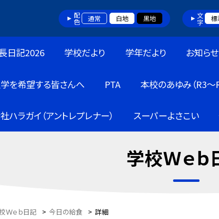
配色
文字
通常
白地
黒地
標
長日記2026
学校だより
学年だより
お知らせ
入学を希望する皆さんへ
PTA
本校のあゆみ（R3～R
社ハラガイ（アントレプレナー）
スーパーよさこい
学校Ｗｅｂ
校Ｗｅｂ日記
>
今日の給食
>
詳細