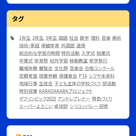
タグ
1年生
2年生
3年生
国語
社会
数学
理科
音楽
美術
技術・家庭
保健体育
外国語
道徳
総合的な学習の時間
特別活動
入学式
始業式
卒業式
体育祭
校外学習
移動教室
修学旅行
職場体験
展覧会
文化祭
音楽会
合唱コンクール
定期考査
授業参観
保護者会
PTA
シブヤ未来科
地域行事
生徒会
子ども主体の学校づくり
部活動
特別授業
KARADAKARAプロジェクト
デフリンピック2025
アントレプレナー
特色づくり
スーパーよさこい
卓球部
シリコンバレー 研修