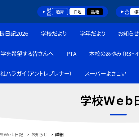
配色
文字
通常
白地
黒地
標
長日記2026
学校だより
学年だより
お知らせ
入学を希望する皆さんへ
PTA
本校のあゆみ（R3～R
社ハラガイ（アントレプレナー）
スーパーよさこい
学校Ｗｅｂ
校Ｗｅｂ日記
>
お知らせ
>
詳細