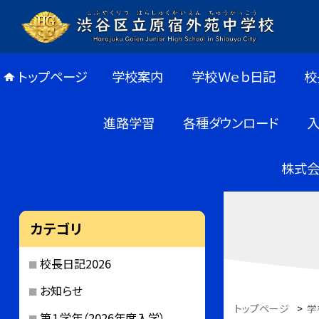
トップページ
学校案内
学校Ｗｅｂ日記
校
進路学習
各種ダウンロード
株式会
カテゴリ
校長日記2026
お知らせ
トップページ
>
学
第１学年（2026年度入学）