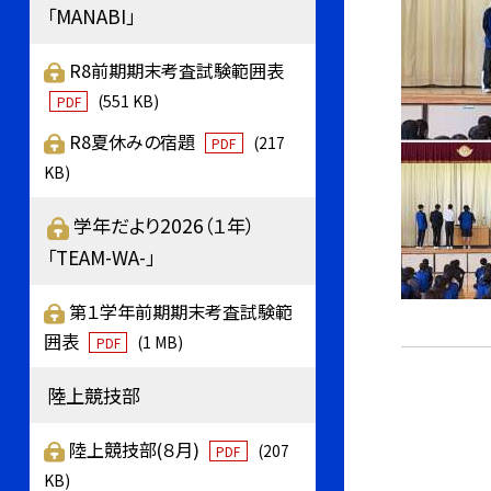
「MANABI」
R8前期期末考査試験範囲表
(551 KB)
PDF
R8夏休みの宿題
(217
PDF
KB)
学年だより2026（１年）
「TEAM-WA-」
第１学年前期期末考査試験範
囲表
(1 MB)
PDF
陸上競技部
陸上競技部(８月)
(207
PDF
KB)