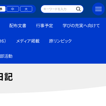
準
中
大
配布文書
行事予定
学びの充実へ向けて
６）
メディア掲載
原リンピック
部活動
日記