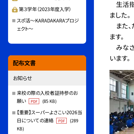
生活指
第３学年（2023年度入学）
ました。
スポ活～KARADAKARAプロジ
また、
ェクト～
ます。
みなさ
います。
配布文書
お知らせ
来校の際の入校者証持参のお
願い
(85 KB)
PDF
【重要】スーパーよさこい2026当
日についての連絡
(289
PDF
KB)