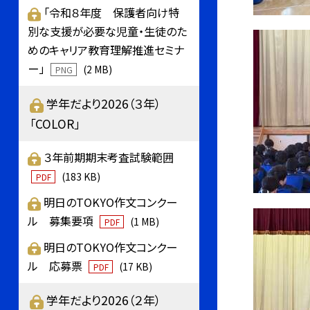
「令和８年度 保護者向け特
別な支援が必要な児童・生徒のた
めのキャリア教育理解推進セミナ
ー」
(2 MB)
PNG
学年だより2026（３年）
「COLOR」
３年前期期末考査試験範囲
(183 KB)
PDF
明日のTOKYO作文コンクー
ル 募集要項
(1 MB)
PDF
明日のTOKYO作文コンクー
ル 応募票
(17 KB)
PDF
学年だより2026（２年）