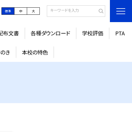
標準
中
大
配布文書
各種ダウンロード
学校評価
PTA
すのき
本校の特色