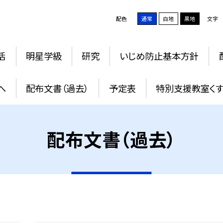
配色
通常
白地
黒地
文字
活
明星学級
研究
いじめ防止基本方針
へ
配布文書（過去）
予定表
特別支援教室く
配布文書（過去）