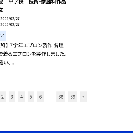
会 中学校 技術・家庭科作品
文
2026/02/27
2026/02/27
ごと
庭科】 ７学年エプロン製作 調理
で着るエプロンを製作しました。
い、...
2
3
4
5
6
...
38
39
»