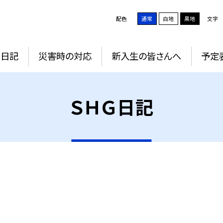
配色
通常
白地
黒地
文字
Ｇ日記
災害時の対応
新入生の皆さんへ
予定
ＳＨＧ日記