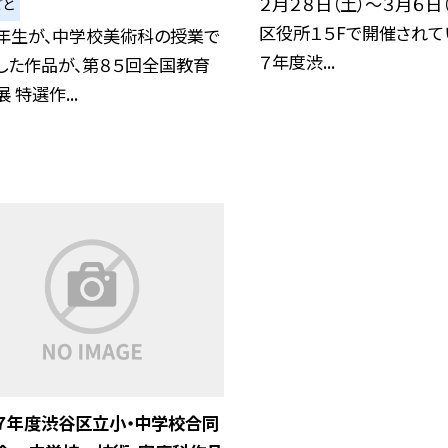
２月２８日（土）～３月６日
ごと
区役所１５Fで開催されて
７年生が、中学校美術科の授業で
７年度渋...
した作品が、第８５回全国教育
 特選作...
７年度渋谷区立小・中学校合同