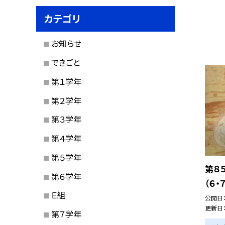
カテゴリ
お知らせ
できごと
第１学年
第２学年
第３学年
第４学年
第５学年
第８
第６学年
（６・
Ｅ組
公開日
更新日
第７学年