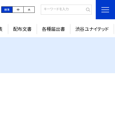
標準
中
大
表
配布文書
各種届出書
渋谷ユナイテッド