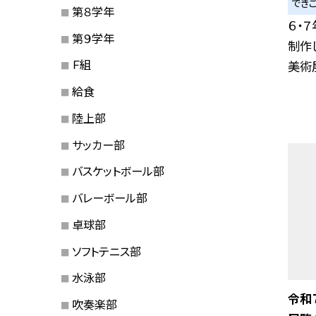
でき
第８学年
６・
第９学年
制作
Ｆ組
美術展
給食
陸上部
サッカー部
バスケットボール部
バレーボール部
卓球部
ソフトテニス部
水泳部
令和
吹奏楽部