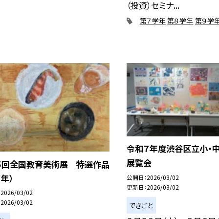
（投資）セミナ...
第７学年
第８学年
第９学
令和７年度渋谷区立小・
展覧会
５回全国教育美術展 特選作品
７年）
公開日
2026/03/02
更新日
2026/03/02
2026/03/02
2026/03/02
できごと