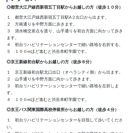
◎都営大江戸線西新宿五丁目駅からお越しの方（徒歩１０分）
１ 都営大江戸線西新宿五丁目駅A２出口から出ます。
２ 方南通りを中野方面に歩きます。
３ 清水橋交差点を渡り、山手通りを初台方面に向かって歩き
ます。
４ 初台リハビリテーションセンターで細い路地を右折する。
５ １００mほど進むと渋谷本町学園です。
◎京王新線初台駅からお越しの方（徒歩８分）
１ 京王新線初台駅北口出口（オペラシティ側）から出ます。
２ 山手通りを中野方面に向かって歩きます。
３ 初台リハビリテーションセンターで細い路地を左折しま
す。
４ １００mほど進むと渋谷本町学園です。
◎京王バス関東国際高校停留所からお越しの方（徒歩４分）
１ 初台リハビリテーションセンターを目指して歩いてくださ
い。