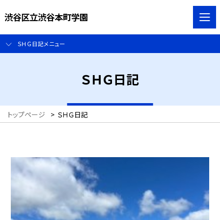
渋谷区立渋谷本町学園
ＳＨＧ日記メニュー
ＳＨＧ日記
トップページ
>
ＳＨＧ日記