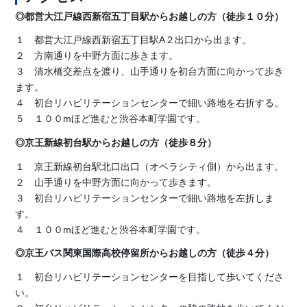
◎都営大江戸線西新宿五丁目駅からお越しの方（徒歩１０分）
１ 都営大江戸線西新宿五丁目駅A２出口から出ます。
２ 方南通りを中野方面に歩きます。
３ 清水橋交差点を渡り、山手通りを初台方面に向かって歩き
ます。
４ 初台リハビリテーションセンターで細い路地を右折する。
５ １００mほど進むと渋谷本町学園です。
◎京王新線初台駅からお越しの方（徒歩８分）
１ 京王新線初台駅北口出口（オペラシティ側）から出ます。
２ 山手通りを中野方面に向かって歩きます。
３ 初台リハビリテーションセンターで細い路地を左折しま
す。
４ １００mほど進むと渋谷本町学園です。
◎京王バス関東国際高校停留所からお越しの方（徒歩４分）
１ 初台リハビリテーションセンターを目指して歩いてくださ
い。