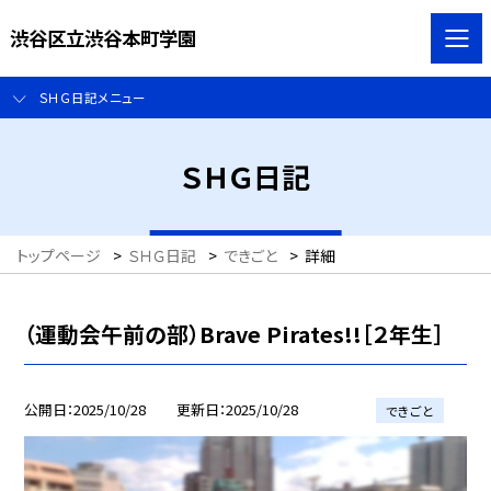
渋谷区立渋谷本町学園
ＳＨＧ日記メニュー
ＳＨＧ日記
トップページ
>
ＳＨＧ日記
>
できごと
>
詳細
（運動会午前の部）Brave Pirates!!［２年生］
公開日
2025/10/28
更新日
2025/10/28
できごと