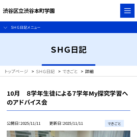
渋谷区立渋谷本町学園
ＳＨＧ日記メニュー
ＳＨＧ日記
トップページ
>
ＳＨＧ日記
>
できごと
>
詳細
10月 ８学年生徒による７学年My探究学習へ
のアドバイス会
公開日
2025/11/11
更新日
2025/11/11
できごと