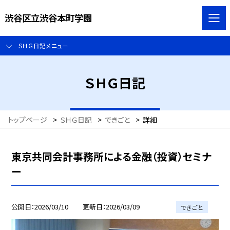
渋谷区立渋谷本町学園
ＳＨＧ日記メニュー
ＳＨＧ日記
トップページ
>
ＳＨＧ日記
>
できごと
>
詳細
東京共同会計事務所による金融（投資）セミナ
ー
公開日
2026/03/10
更新日
2026/03/09
できごと