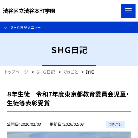
渋谷区立渋谷本町学園
ＳＨＧ日記メニュー
ＳＨＧ日記
トップページ
>
ＳＨＧ日記
>
できごと
>
詳細
８年生徒 令和7年度東京都教育委員会児童・
生徒等表彰受賞
公開日
2026/02/03
更新日
2026/02/03
できごと