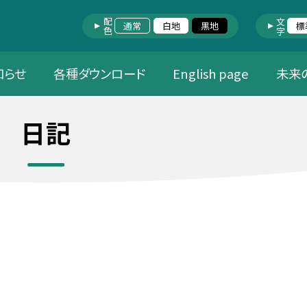
配色
文字
通常
白地
黒地
標
知らせ
各種ダウンロード
English page
未来
日記