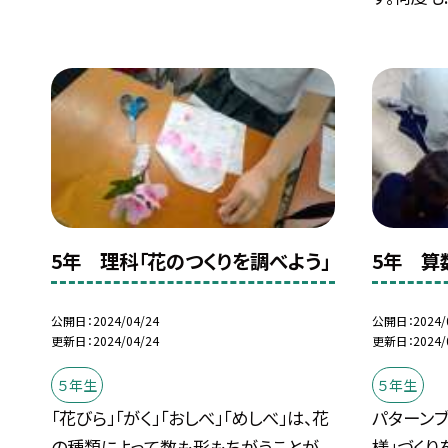
5年 理科「花のつくりを調べよう」
5年 算
公開日
2024/04/24
公開日
2024/
更新日
2024/04/24
更新日
2024/
５年生
５年生
「花びら」「がく」「おしべ」「めしべ」は、花
パターンブ
の種類によって数も形もちがうことが
様」づくり