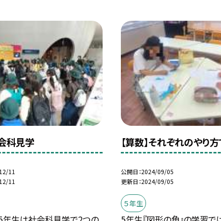
社会科見学
【算数】それぞれのやり方
12/11
公開日
2024/09/05
12/11
更新日
2024/09/05
５年生
、5年生は社会科見学で2つの
5年生『図形の角』の学習で