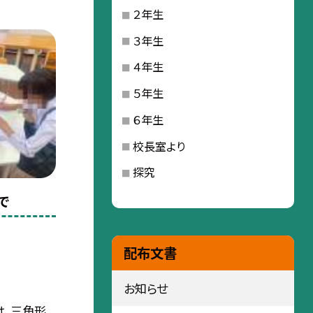
２年生
３年生
４年生
５年生
６年生
校長室より
探究
で
配布文書
お知らせ
は、三角形