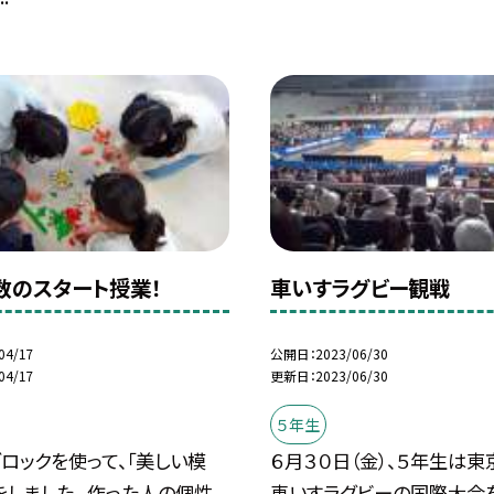
数のスタート授業！
車いすラグビー観戦
04/17
公開日
2023/06/30
04/17
更新日
2023/06/30
５年生
ロックを使って、「美しい模
６月３０日（金）、５年生は
をしました。 作った人の個性
車いすラグビーの国際大会