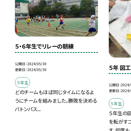
５・６年生でリレーの朝練
公開日
2024/05/30
５年 図
更新日
2024/05/30
５年生
公開日
2024/
更新日
2024/
どのチームもほぼ同じタイムになるよ
うにチームを組みました。勝敗を決める
５年生
バトンパス...
５年生の
を転がす
す。何度も..