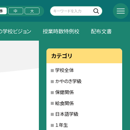
準
中
大
の学校ビジョン
授業時数特例校
配布文書
カテゴリ
学校全体
かやのき学級
保健関係
給食関係
日本語学級
１年生