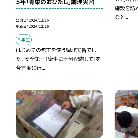
５年「青菜のおひたし」調理実習
施設を訪れ
なと...
公開日
2024/12/16
更新日
2024/12/16
５年生
はじめての包丁を使う調理実習でし
た。 安全第一！衛生に十分配慮して！を
合言葉に行...