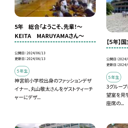
5年 総合「ようこそ、先輩！〜
KEITA MARUYAMAさん〜
【５年】
公開日
2024/06/13
更新日
2024/06/13
公開日
2024/
更新日
2024/
５年生
５年生
神宮前小学校出身のファッションデザ
3グループ
イナー、丸山敬太さんをゲストティーチ
望室を見
ャーにデザ...
座席の...