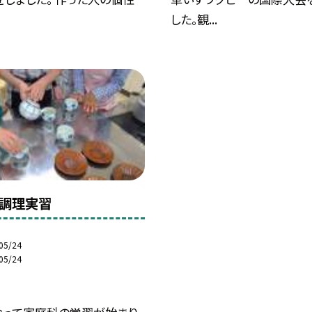
した。観...
調理実習
05/24
05/24