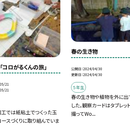
春の生き物
工「コロがるくんの旅」
公開日
2024/04/30
更新日
2024/04/30
05/21
５年生
05/21
春の生き物や植物を外に出
した。観察カードはタブレッ
図工では紙粘土でつくった玉
撮ってWo...
コースづくりに取り組んでいま
.