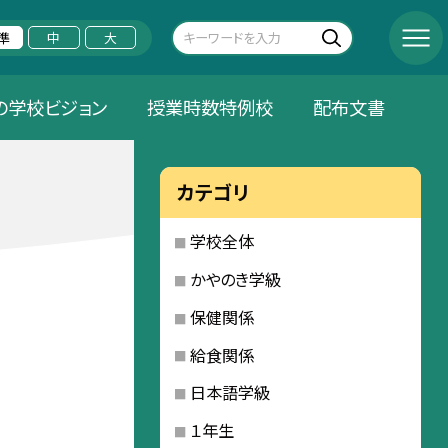
準
中
大
の学校ビジョン
授業時数特例校
配布文書
カテゴリ
学校全体
かやのき学級
保健関係
給食関係
日本語学級
１年生