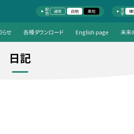
配色
文字
通常
白地
黒地
標
知らせ
各種ダウンロード
English page
未来
日記