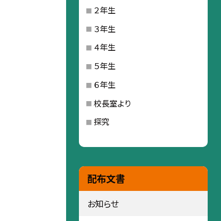
２年生
３年生
４年生
５年生
６年生
校長室より
探究
配布文書
お知らせ