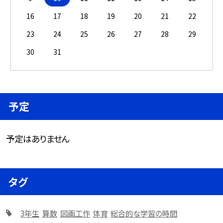
16
17
18
19
20
21
22
23
24
25
26
27
28
29
30
31
予定
予定はありません
タグ
3年生
算数
図画工作
体育
総合的な学習の時間