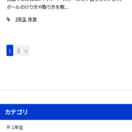
ボールのけり方や取り方を教...
3年生
体育
1
2
»
カテゴリ
１年生