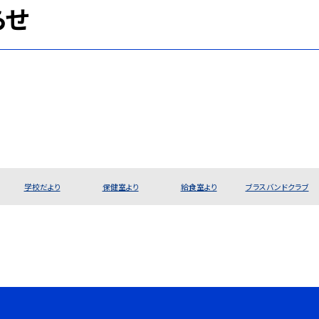
らせ
学校だより
保健室より
給食室より
ブラスバンドクラブ