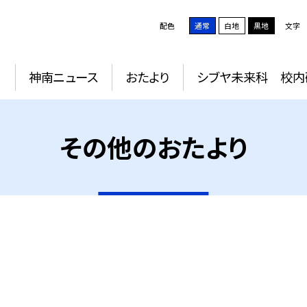
配色
通常
白地
黒地
文字
動
神南ニュース
おたより
シブヤ未来科 校内
その他のおたより