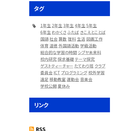
タグ
1年生
2年生
3年生
4年生
5年生
6年生
わかくさ
ふたば
きこえとことば
国語
社会
算数
理科
生活
図画工作
体育
道徳
外国語活動
学級活動
総合的な学習の時間
シブヤ未来科
校内研究
探求基礎
テーマ探究
ゲストティーチャー
たてわり班
クラブ
委員会
ICT
プログラミング
校外学習
遠足
移動教室
運動会
音楽会
学校公開
夏休み
リンク
RSS