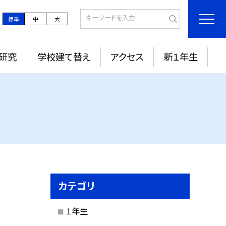
標準
中
大
研究
学校建て替え
アクセス
新１年生
カテゴリ
１年生