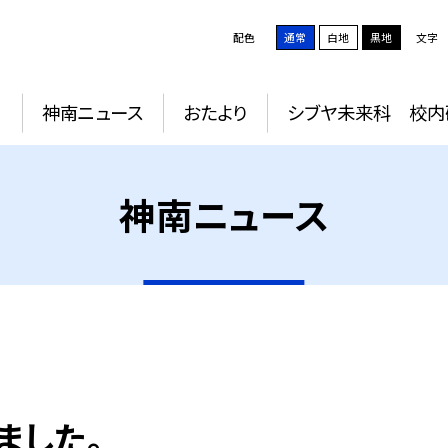
配色
通常
白地
黒地
文字
動
神南ニュース
おたより
シブヤ未来科 校内
神南ニュース
ました。