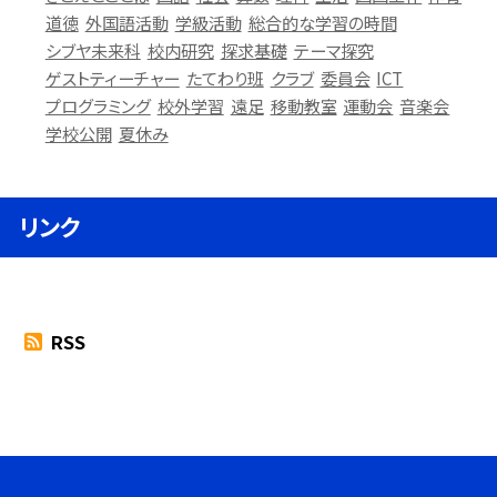
道徳
外国語活動
学級活動
総合的な学習の時間
シブヤ未来科
校内研究
探求基礎
テーマ探究
ゲストティーチャー
たてわり班
クラブ
委員会
ICT
プログラミング
校外学習
遠足
移動教室
運動会
音楽会
学校公開
夏休み
リンク
RSS