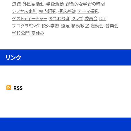
道徳
外国語活動
学級活動
総合的な学習の時間
シブヤ未来科
校内研究
探求基礎
テーマ探究
ゲストティーチャー
たてわり班
クラブ
委員会
ICT
プログラミング
校外学習
遠足
移動教室
運動会
音楽会
学校公開
夏休み
リンク
RSS