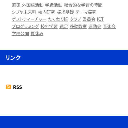
道徳
外国語活動
学級活動
総合的な学習の時間
シブヤ未来科
校内研究
探求基礎
テーマ探究
ゲストティーチャー
たてわり班
クラブ
委員会
ICT
プログラミング
校外学習
遠足
移動教室
運動会
音楽会
学校公開
夏休み
リンク
RSS