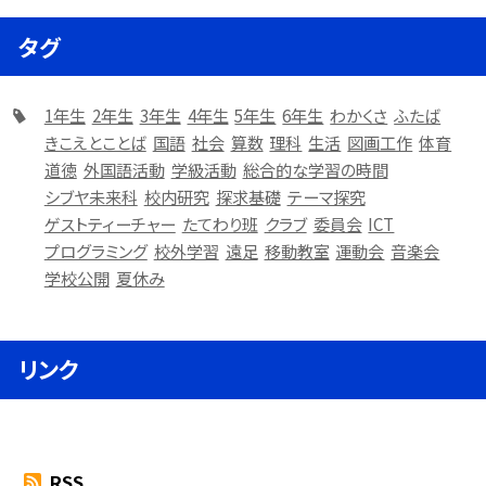
タグ
1年生
2年生
3年生
4年生
5年生
6年生
わかくさ
ふたば
きこえとことば
国語
社会
算数
理科
生活
図画工作
体育
道徳
外国語活動
学級活動
総合的な学習の時間
シブヤ未来科
校内研究
探求基礎
テーマ探究
ゲストティーチャー
たてわり班
クラブ
委員会
ICT
プログラミング
校外学習
遠足
移動教室
運動会
音楽会
学校公開
夏休み
リンク
RSS