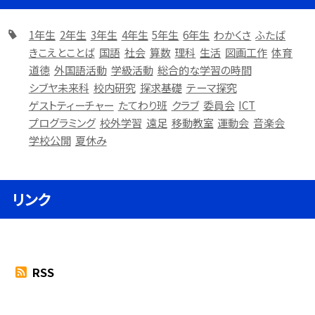
1年生
2年生
3年生
4年生
5年生
6年生
わかくさ
ふたば
きこえとことば
国語
社会
算数
理科
生活
図画工作
体育
道徳
外国語活動
学級活動
総合的な学習の時間
シブヤ未来科
校内研究
探求基礎
テーマ探究
ゲストティーチャー
たてわり班
クラブ
委員会
ICT
プログラミング
校外学習
遠足
移動教室
運動会
音楽会
学校公開
夏休み
リンク
RSS