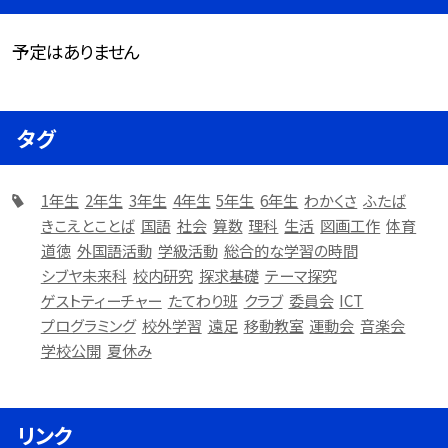
予定はありません
タグ
1年生
2年生
3年生
4年生
5年生
6年生
わかくさ
ふたば
きこえとことば
国語
社会
算数
理科
生活
図画工作
体育
道徳
外国語活動
学級活動
総合的な学習の時間
シブヤ未来科
校内研究
探求基礎
テーマ探究
ゲストティーチャー
たてわり班
クラブ
委員会
ICT
プログラミング
校外学習
遠足
移動教室
運動会
音楽会
学校公開
夏休み
リンク