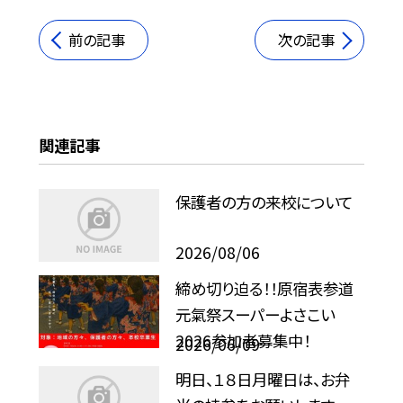
前の記事
次の記事
関連記事
保護者の方の来校について
2026/08/06
締め切り迫る！！原宿表参道
元氣祭スーパーよさこい
2026参加者募集中！
2026/06/09
明日、１８日月曜日は、お弁