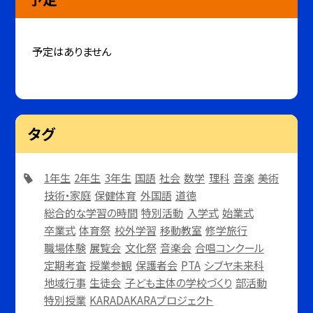
予定はありません
タグ
1年生
2年生
3年生
国語
社会
数学
理科
音楽
美術
技術・家庭
保健体育
外国語
道徳
総合的な学習の時間
特別活動
入学式
始業式
卒業式
体育祭
校外学習
移動教室
修学旅行
職場体験
展覧会
文化祭
音楽会
合唱コンクール
定期考査
授業参観
保護者会
PTA
シブヤ未来科
地域行事
生徒会
子ども主体の学校づくり
部活動
特別授業
KARADAKARAプロジェクト