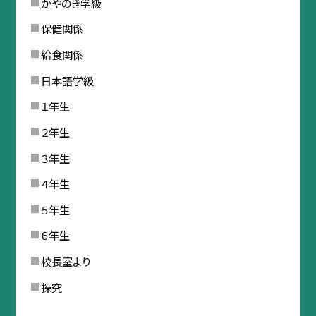
かやのき学級
保健関係
給食関係
日本語学級
１年生
２年生
３年生
４年生
５年生
６年生
校長室より
探究