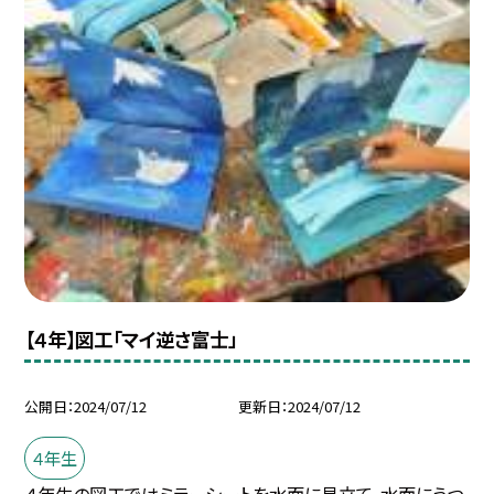
【４年】図工「マイ逆さ富士」
公開日
2024/07/12
更新日
2024/07/12
４年生
４年生の図工ではミラーシートを水面に見立て、水面にうつ