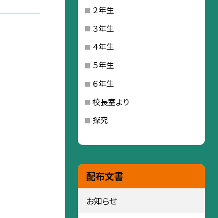
２年生
３年生
４年生
５年生
６年生
校長室より
探究
配布文書
お知らせ