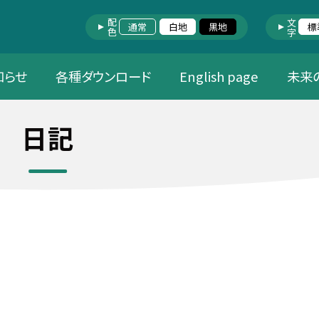
配色
文字
通常
白地
黒地
標
知らせ
各種ダウンロード
English page
未来
日記