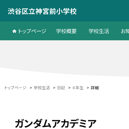
渋谷区立神宮前小学校
トップページ
学校概要
学校生活
お
トップページ
>
学校生活
>
日記
>
４年生
>
詳細
ガンダムアカデミア