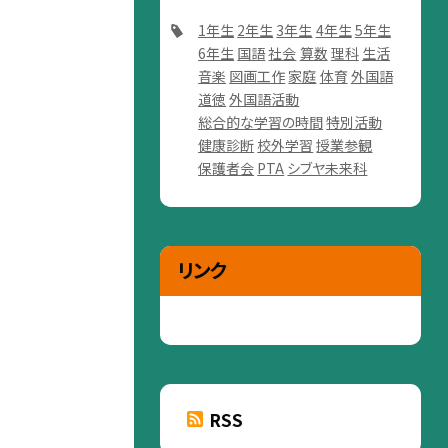
1年生
2年生
3年生
4年生
5年生
6年生
国語
社会
算数
理科
生活
音楽
図画工作
家庭
体育
外国語
道徳
外国語活動
総合的な学習の時間
特別活動
健康診断
校外学習
授業参観
保護者会
PTA
シブヤ未来科
リンク
RSS