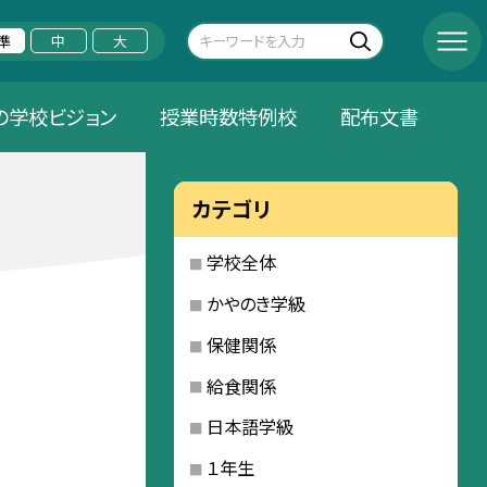
準
中
大
の学校ビジョン
授業時数特例校
配布文書
カテゴリ
学校全体
かやのき学級
保健関係
給食関係
日本語学級
１年生