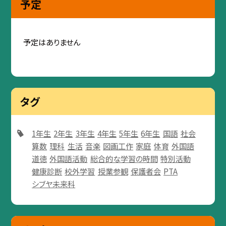
予定
予定はありません
タグ
1年生
2年生
3年生
4年生
5年生
6年生
国語
社会
算数
理科
生活
音楽
図画工作
家庭
体育
外国語
道徳
外国語活動
総合的な学習の時間
特別活動
健康診断
校外学習
授業参観
保護者会
PTA
シブヤ未来科