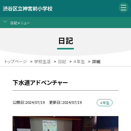
渋谷区立神宮前小学校
日記メニュー
日記
トップページ
>
学校生活
>
日記
>
４年生
>
詳細
下水道アドベンチャー
公開日
2024/07/19
更新日
2024/07/19
４年生