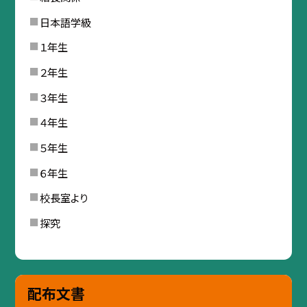
日本語学級
１年生
２年生
３年生
４年生
５年生
６年生
校長室より
探究
配布文書