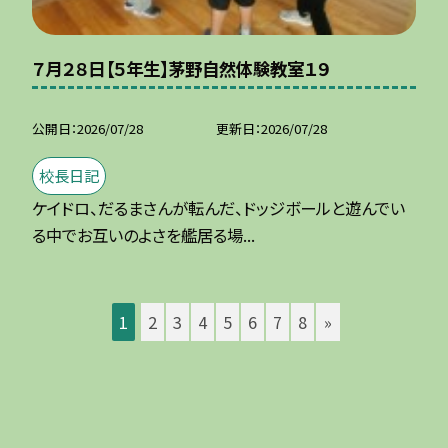
７月２８日【５年生】茅野自然体験教室１９
公開日
2026/07/28
更新日
2026/07/28
校長日記
ケイドロ、だるまさんが転んだ、ドッジボールと遊んでい
る中でお互いのよさを艦居る場...
1
2
3
4
5
6
7
8
»