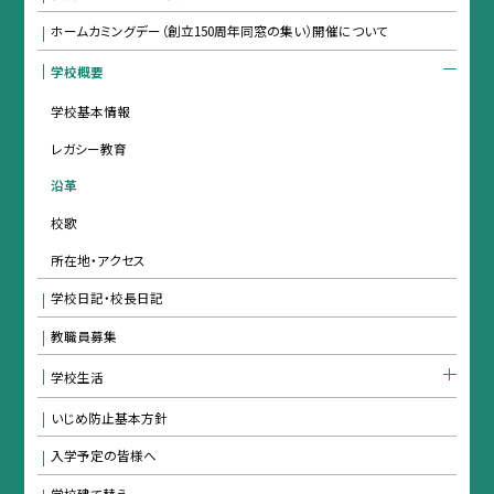
ホームカミングデー（創立150周年同窓の集い）開催について
学校概要
学校基本情報
レガシー教育
沿革
校歌
所在地・アクセス
学校日記・校長日記
教職員募集
学校生活
いじめ防止基本方針
入学予定の皆様へ
学校建て替え