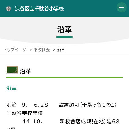
渋谷区立千駄谷小学校
沿革
トップページ
>
学校概要
>
沿革
沿革
沿革
明治 ９． ６．２８ 設置認可（千駄ヶ谷１の１）
千駄谷学校開校
４４．１０． 新校舎落成（現在地）延６８