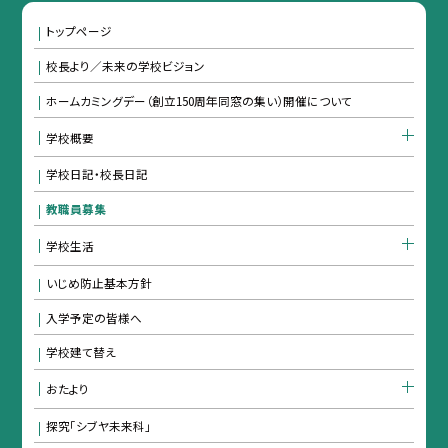
トップページ
校長より／未来の学校ビジョン
ホームカミングデー（創立150周年同窓の集い）開催について
学校概要
学校日記・校長日記
教職員募集
学校生活
いじめ防止基本方針
入学予定の皆様へ
学校建て替え
おたより
探究「シブヤ未来科」