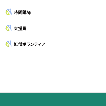
時
間講
師
支援員
無償ボランティア