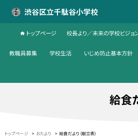
渋谷区立千駄谷小学校
トップページ
校長より／未来の学校ビジョ
教職員募集
学校生活
いじめ防止基本方針
給食
トップページ
>
おたより
>
給食だより（献立表）