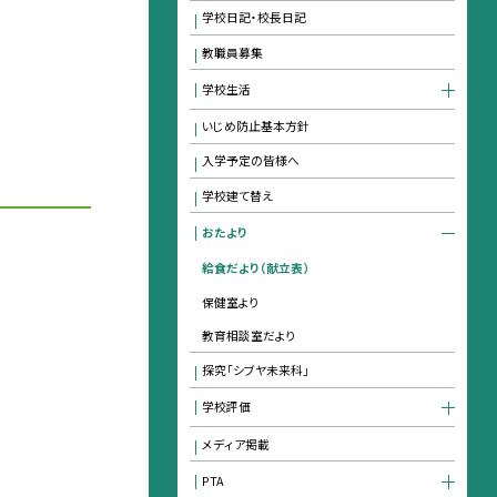
学校日記・校長日記
教職員募集
学校生活
いじめ防止基本方針
入学予定の皆様へ
学校建て替え
おたより
給食だより（献立表）
保健室より
教育相談室だより
探究「シブヤ未来科」
学校評価
メディア掲載
PTA