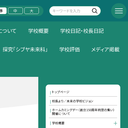
準
中
大
について
学校概要
学校日記・校長日記
探究「シブヤ未来科」
学校評価
メディア掲載
トップページ
校長より／未来の学校ビジョン
ホームカミングデー（創立150周年同窓の集い）
開催について
学校概要