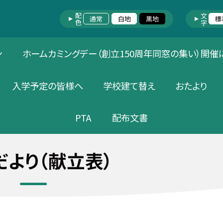
配色
文字
通常
白地
黒地
標
ン
ホームカミングデー（創立150周年同窓の集い）開催
入学予定の皆様へ
学校建て替え
おたより
PTA
配布文書
だより（献立表）