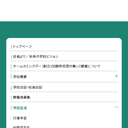
トップページ
校長より／未来の学校ビジョン
ホームカミングデー（創立150周年同窓の集い）開催について
学校概要
学校日記・校長日記
教職員募集
学校生活
行事予定
校庭芝生化