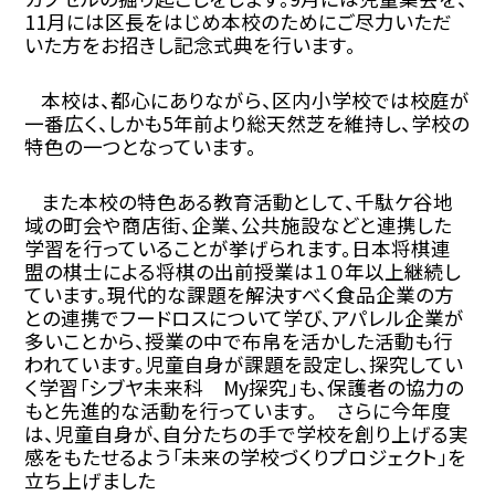
11
月には区長をはじめ本校のためにご尽力いただ
いた方をお招きし記念式典を行います。
本校は、都心にありながら、区内小学校では校庭が
一番広く、しかも
5
年前より総天然芝を維持し、学校の
特色の一つとなっています。
また本校の特色ある教育活動として、千駄ケ谷地
域の町会や商店街、企業、公共施設などと連携した
学習を行っていることが挙げられます。日本将棋連
盟の棋士による将棋の出前授業は１０年以上継続し
ています。現代的な課題を解決すべく食品企業の方
との連携でフードロスについて学び、アパレル企業が
多いことから、授業の中で布帛を活かした活動も行
われています。児童自身が課題を設定し、探究してい
く学習「シブヤ未来科
My
探究」も、保護者の協力の
もと先進的な活動を行っています。 さらに今年度
は、児童自身が、自分たちの手で学校を創り上げる実
感をもたせるよう「未来の学校づくりプロジェクト」を
立ち上げました