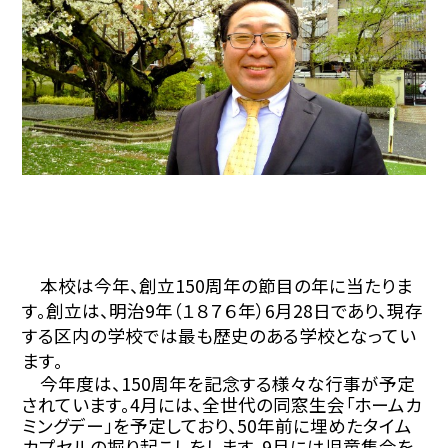
本校は今年、創立
150
周年の節目の年に当たりま
す。創立は、明治
9
年（１８７６年）
6
月
28
日であり、現存
する区内の学校では最も歴史のある学校となってい
ます。
今年度は、
150
周年を記念する様々な行事が予定
されています。
4
月には、全世代の同窓生会「ホームカ
ミングデー」を予定しており、
50
年前に埋めたタイム
カプセルの掘り起こしをします。
9
月には児童集会を、