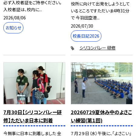
必ず入校者証をご持参ください。
役所に向けて出発をしようとして
入校者証は、校内に...
いるところですただいま4時31分
2026/08/06
で 今羽田空港...
2026/07/30
お知らせ
校長日記2026
シリコンバレー 研修
7月30日【シリコンバレー研
20260729夏休み中のよさこ
修】ただいま日本に到着
い練習(第１回)
今無事に日本に到着しました 全
７月２９日（水）午後に、「よさこい」