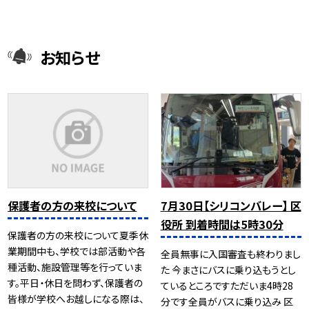
お知らせ
保護者の方の来校について
7月30日【シリコンバレー】 区
役所 到着時間は5時30分
保護者の方の来校について夏季休
業期間中も、学校では部活動や各
全員無事に入国審査も終わりまし
種活動、施設管理等を行っていま
た 今まさにバスに乗り込もうとし
す。平日・休日を問わず、保護者の
ているところですただいま4時28
皆様が学校へお越しになる際は、
分です全員がバスに乗り込み 区