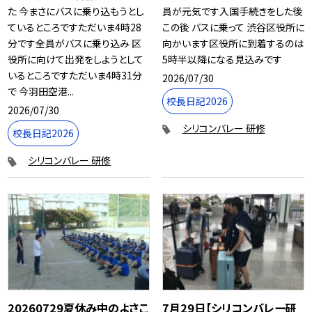
た 今まさにバスに乗り込もうとし
員が元気です入国手続きをした後
ているところですただいま4時28
この後 バスに乗って 渋谷区役所に
分です全員がバスに乗り込み 区
向かいます区役所に到着するのは
役所に向けて出発をしようとして
5時半以降になる見込みです
いるところですただいま4時31分
2026/07/30
で 今羽田空港...
校長日記2026
2026/07/30
シリコンバレー 研修
校長日記2026
シリコンバレー 研修
20260729夏休み中のよさこ
7月29日【シリコンバレー研