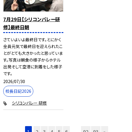
7月29日【シリコンバレー研
修】最終日朝
さていよいよ最終日です。とにかく
全員元気で最終日を迎えられたこ
とがとても大きかったと思っていま
す。写真は朝食の様子からホテル
出発そして空港に到着をした様子
です。
2026/07/30
校長日記2026
シリコンバレー 研修
1
2
3
4
5
6
...
92
93
»