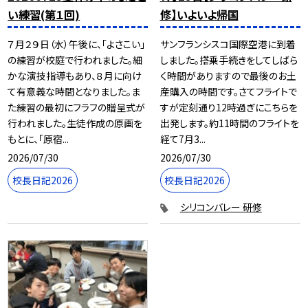
い練習(第１回)
修】いよいよ帰国
７月２９日（水）午後に、「よさこい」
サンフランシスコ国際空港に到着
の練習が校庭で行われました。細
しました。搭乗手続きをしてしばら
かな演技指導もあり、８月に向け
く時間がありますので最後のお土
て有意義な時間となりました。ま
産購入の時間です。さてフライトで
た練習の最初にフラフの贈呈式が
すが定刻通り12時過ぎにこちらを
行われました。生徒作成の原画を
出発します。約11時間のフライトを
もとに、「原宿...
経て7月3...
2026/07/30
2026/07/30
校長日記2026
校長日記2026
シリコンバレー 研修