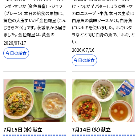
ラダ ・すいか（金色羅皇） ・ジョワ
け ・じゃが芋バターしょうゆ煮 ・マ
（プレーン） 本日の給食の果物は、
カロニスープ ・牛乳 本日の主菜は
黄色の大玉すいか「金色羅皇（こん
白身魚の薬味ソースかけ。白身魚
じきらおう）」です。 茨城県から届き
にはホキを使いました。 ホキはタ
ました。 金色羅皇は、黄金の...
ラなどと同じ白身の魚で、「ホキ」と
い...
2026/07/17
2026/07/16
今日の給食
今日の給食
7月15日（水）献立
7月14日（火）献立