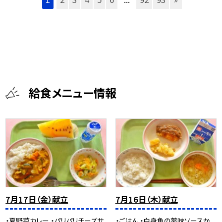
給食メニュー情報
7月17日（金）献立
7月16日（木）献立
・夏野菜カレー ・パリパリチーズサ
・ごはん ・白身魚の薬味ソースか