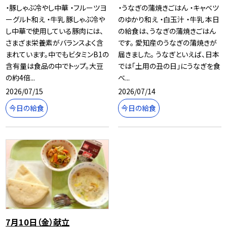
・豚しゃぶ冷やし中華 ・フルーツヨ
・うなぎの蒲焼きごはん ・キャベツ
ーグルト和え ・牛乳 豚しゃぶ冷や
のゆかり和え ・白玉汁 ・牛乳 本日
し中華で使用している豚肉には、
の給食は、うなぎの蒲焼きごはん
さまざま栄養素がバランスよく含
です。 愛知産のうなぎの蒲焼きが
まれています。中でもビタミンB1の
届きました。 うなぎといえば、日本
含有量は食品の中でトップ。大豆
では「土用の丑の日」にうなぎを食
の約4倍...
べ...
2026/07/15
2026/07/14
今日の給食
今日の給食
7月10日（金）献立