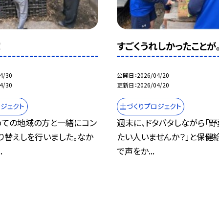
！
すごくうれしかったことが。
4/30
公開日
2026/04/20
4/30
更新日
2026/04/20
ジェクト
土づくりプロジェクト
めての地域の方と一緒にコン
週末に、ドタバタしながら「野
り替えしを行いました。なか
たい人いませんか？」と保健
.
で声をか...