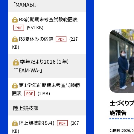
「MANABI」
R8前期期末考査試験範囲表
(551 KB)
PDF
R8夏休みの宿題
(217
PDF
KB)
学年だより2026（１年）
「TEAM-WA-」
第１学年前期期末考査試験範
囲表
(1 MB)
PDF
土づくり
陸上競技部
施報告
陸上競技部(８月)
(207
PDF
公開日
2026/0
KB)