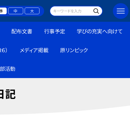
準
中
大
配布文書
行事予定
学びの充実へ向けて
６）
メディア掲載
原リンピック
部活動
日記