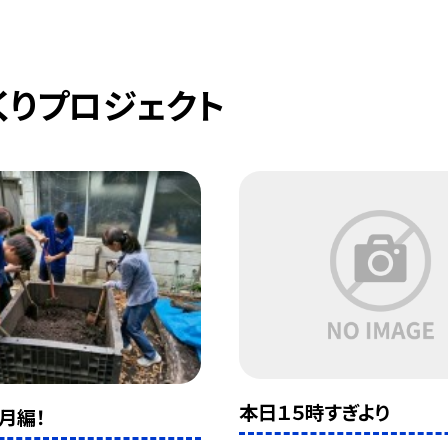
くりプロジェクト
本日１５時すぎより
月編！