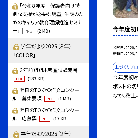
「令和８年度 保護者向け特
別な支援が必要な児童・生徒のた
めのキャリア教育理解推進セミナ
今年度初
ー」
(2 MB)
PNG
学年だより2026（３年）
公開日
2026/0
更新日
2026/0
「COLOR」
土づくりプロ
３年前期期末考査試験範囲
今年度初
(183 KB)
PDF
ポストの切
明日のTOKYO作文コンクー
なか、粘土..
ル 募集要項
(1 MB)
PDF
明日のTOKYO作文コンクー
ル 応募票
(17 KB)
PDF
学年だより2026（２年）