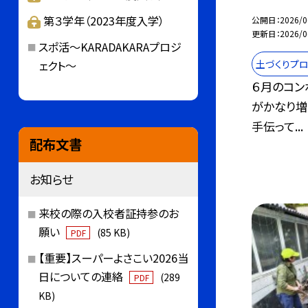
第３学年（2023年度入学）
公開日
2026/0
更新日
2026/0
スポ活～KARADAKARAプロジ
ェクト～
土づくりプロ
６月のコン
がかなり増
手伝って...
配布文書
お知らせ
来校の際の入校者証持参のお
願い
(85 KB)
PDF
【重要】スーパーよさこい2026当
日についての連絡
(289
PDF
KB)