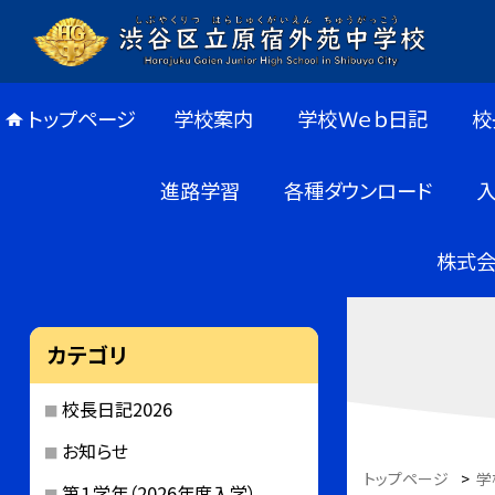
トップページ
学校案内
学校Ｗｅｂ日記
校
進路学習
各種ダウンロード
株式会
カテゴリ
校長日記2026
お知らせ
トップページ
>
学
第１学年（2026年度入学）