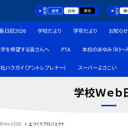
配色
文字
通常
白地
黒地
標
長日記2026
学校だより
学年だより
お知らせ
入学を希望する皆さんへ
PTA
本校のあゆみ（R3～R
社ハラガイ（アントレプレナー）
スーパーよさこい
学校Ｗｅｂ
校Ｗｅｂ日記
>
土づくりプロジェクト