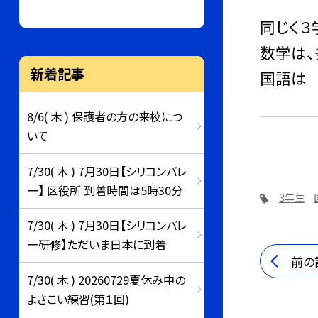
同じく
数学は
新着記事
国語は
8/6( 木 ) 保護者の方の来校につ
いて
7/30( 木 ) 7月30日【シリコンバレ
ー】 区役所 到着時間は5時30分
3年生
7/30( 木 ) 7月30日【シリコンバレ
ー研修】ただいま日本に到着
前の
7/30( 木 ) 20260729夏休み中の
よさこい練習(第１回)