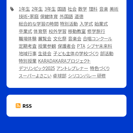
1年生
2年生
3年生
国語
社会
数学
理科
音楽
美術
技術・家庭
保健体育
外国語
道徳
総合的な学習の時間
特別活動
入学式
始業式
卒業式
体育祭
校外学習
移動教室
修学旅行
職場体験
展覧会
文化祭
音楽会
合唱コンクール
定期考査
授業参観
保護者会
PTA
シブヤ未来科
地域行事
生徒会
子ども主体の学校づくり
部活動
特別授業
KARADAKARAプロジェクト
デフリンピック2025
アントレプレナー
特色づくり
スーパーよさこい
卓球部
シリコンバレー 研修
RSS