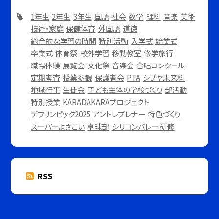
1年生
2年生
3年生
国語
社会
数学
理科
音楽
美術
技術・家庭
保健体育
外国語
道徳
総合的な学習の時間
特別活動
入学式
始業式
卒業式
体育祭
校外学習
移動教室
修学旅行
職場体験
展覧会
文化祭
音楽会
合唱コンクール
定期考査
授業参観
保護者会
PTA
シブヤ未来科
地域行事
生徒会
子ども主体の学校づくり
部活動
特別授業
KARADAKARAプロジェクト
デフリンピック2025
アントレプレナー
特色づくり
スーパーよさこい
卓球部
シリコンバレー 研修
RSS