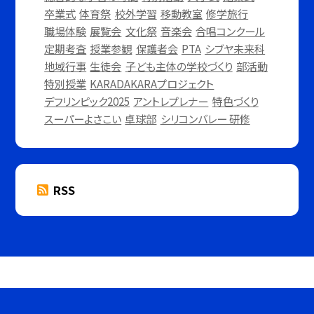
卒業式
体育祭
校外学習
移動教室
修学旅行
職場体験
展覧会
文化祭
音楽会
合唱コンクール
定期考査
授業参観
保護者会
PTA
シブヤ未来科
地域行事
生徒会
子ども主体の学校づくり
部活動
特別授業
KARADAKARAプロジェクト
デフリンピック2025
アントレプレナー
特色づくり
スーパーよさこい
卓球部
シリコンバレー 研修
RSS