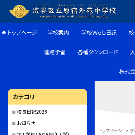
トップページ
学校案内
学校Ｗｅｂ日記
校
進路学習
各種ダウンロード
株式会
カテゴリ
校長日記2026
お知らせ
トップページ
>
学
第１学年（2026年度入学）