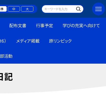
標準
中
大
配布文書
行事予定
学びの充実へ向けて
６）
メディア掲載
原リンピック
部活動
日記