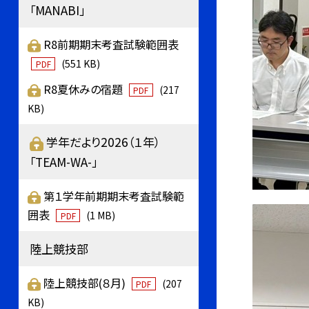
「MANABI」
R8前期期末考査試験範囲表
(551 KB)
PDF
R8夏休みの宿題
(217
PDF
KB)
学年だより2026（１年）
「TEAM-WA-」
第１学年前期期末考査試験範
囲表
(1 MB)
PDF
陸上競技部
陸上競技部(８月)
(207
PDF
KB)