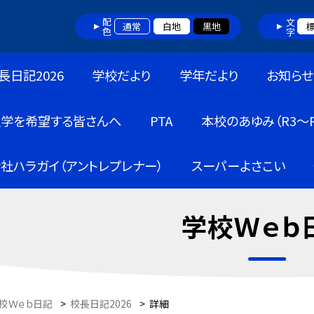
配色
文字
通常
白地
黒地
長日記2026
学校だより
学年だより
お知らせ
入学を希望する皆さんへ
PTA
本校のあゆみ（R3～R
社ハラガイ（アントレプレナー）
スーパーよさこい
学校Ｗｅｂ
校Ｗｅｂ日記
>
校長日記2026
>
詳細