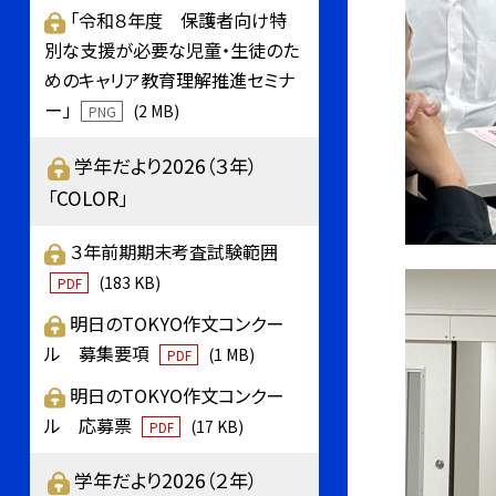
「令和８年度 保護者向け特
別な支援が必要な児童・生徒のた
めのキャリア教育理解推進セミナ
ー」
(2 MB)
PNG
学年だより2026（３年）
「COLOR」
３年前期期末考査試験範囲
(183 KB)
PDF
明日のTOKYO作文コンクー
ル 募集要項
(1 MB)
PDF
明日のTOKYO作文コンクー
ル 応募票
(17 KB)
PDF
学年だより2026（２年）