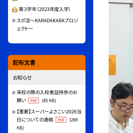
第３学年（2023年度入学）
スポ活～KARADAKARAプロジ
ェクト～
配布文書
お知らせ
来校の際の入校者証持参のお
願い
(85 KB)
PDF
【重要】スーパーよさこい2026当
日についての連絡
(289
PDF
KB)