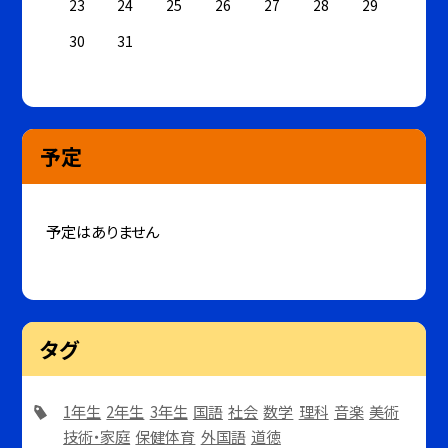
23
24
25
26
27
28
29
30
31
予定
予定はありません
タグ
1年生
2年生
3年生
国語
社会
数学
理科
音楽
美術
技術・家庭
保健体育
外国語
道徳