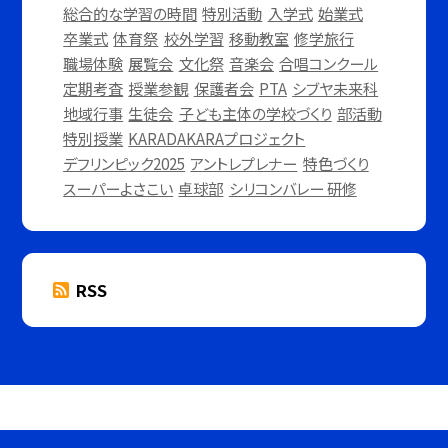
総合的な学習の時間
特別活動
入学式
始業式
卒業式
体育祭
校外学習
移動教室
修学旅行
職場体験
展覧会
文化祭
音楽会
合唱コンクール
定期考査
授業参観
保護者会
PTA
シブヤ未来科
地域行事
生徒会
子ども主体の学校づくり
部活動
特別授業
KARADAKARAプロジェクト
デフリンピック2025
アントレプレナー
特色づくり
スーパーよさこい
卓球部
シリコンバレー 研修
RSS