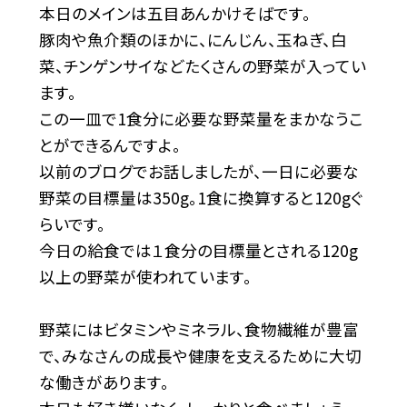
本日のメインは五目あんかけそばです。
豚肉や魚介類のほかに、にんじん、玉ねぎ、白
菜、チンゲンサイなどたくさんの野菜が入ってい
ます。
この一皿で
1
食分に必要な野菜量をまかなうこ
とができるんですよ。
以前のブログでお話しましたが、一日に必要な
野菜の目標量は
350g
。
1
食に換算すると
120g
ぐ
らいです。
今日の給食では１食分の目標量とされる
120g
以上の野菜が使われています。
野菜にはビタミンやミネラル、食物繊維が豊富
で、みなさんの成長や健康を支えるために大切
な働きがあります。