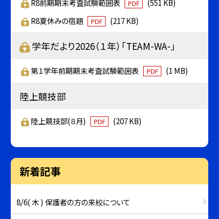
R8前期期末考査試験範囲表
(551 KB)
PDF
R8夏休みの宿題
(217 KB)
PDF
学年だより2026（１年）「TEAM-WA-」
第１学年前期期末考査試験範囲表
(1 MB)
PDF
陸上競技部
陸上競技部(８月)
(207 KB)
PDF
新着記事
8/6( 木 ) 保護者の方の来校について