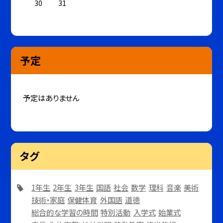
30
31
予定
予定はありません
タグ
1年生
2年生
3年生
国語
社会
数学
理科
音楽
美術
技術・家庭
保健体育
外国語
道徳
総合的な学習の時間
特別活動
入学式
始業式