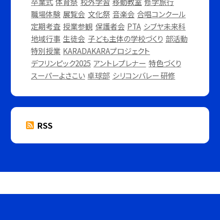
卒業式
体育祭
校外学習
移動教室
修学旅行
職場体験
展覧会
文化祭
音楽会
合唱コンクール
定期考査
授業参観
保護者会
PTA
シブヤ未来科
地域行事
生徒会
子ども主体の学校づくり
部活動
特別授業
KARADAKARAプロジェクト
デフリンピック2025
アントレプレナー
特色づくり
スーパーよさこい
卓球部
シリコンバレー 研修
RSS