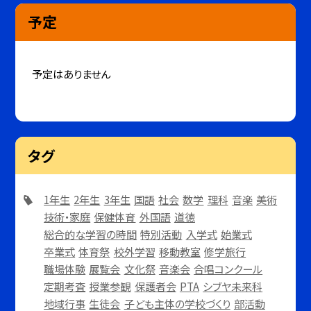
予定
予定はありません
タグ
1年生
2年生
3年生
国語
社会
数学
理科
音楽
美術
技術・家庭
保健体育
外国語
道徳
総合的な学習の時間
特別活動
入学式
始業式
卒業式
体育祭
校外学習
移動教室
修学旅行
職場体験
展覧会
文化祭
音楽会
合唱コンクール
定期考査
授業参観
保護者会
PTA
シブヤ未来科
地域行事
生徒会
子ども主体の学校づくり
部活動