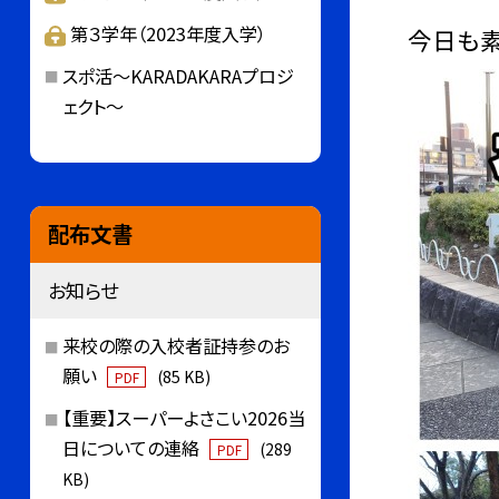
第３学年（2023年度入学）
今日も
スポ活～KARADAKARAプロジ
ェクト～
配布文書
お知らせ
来校の際の入校者証持参のお
願い
(85 KB)
PDF
【重要】スーパーよさこい2026当
日についての連絡
(289
PDF
KB)