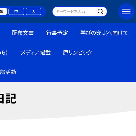
準
中
大
配布文書
行事予定
学びの充実へ向けて
６）
メディア掲載
原リンピック
部活動
日記