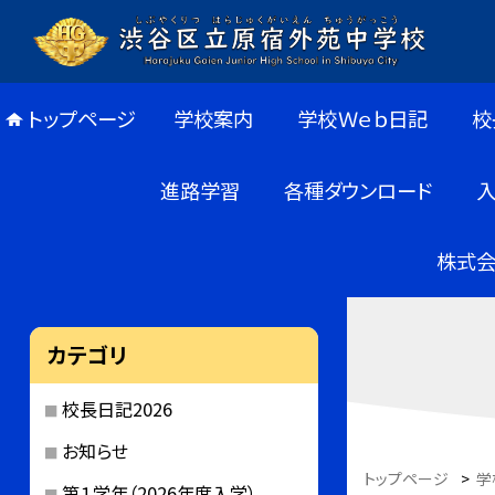
トップページ
学校案内
学校Ｗｅｂ日記
校
進路学習
各種ダウンロード
株式会
カテゴリ
校長日記2026
お知らせ
トップページ
>
学
第１学年（2026年度入学）