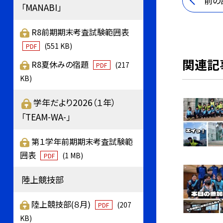
前の
「MANABI」
R8前期期末考査試験範囲表
(551 KB)
PDF
関連記
R8夏休みの宿題
(217
PDF
KB)
学年だより2026（１年）
「TEAM-WA-」
第１学年前期期末考査試験範
囲表
(1 MB)
PDF
陸上競技部
陸上競技部(８月)
(207
PDF
KB)