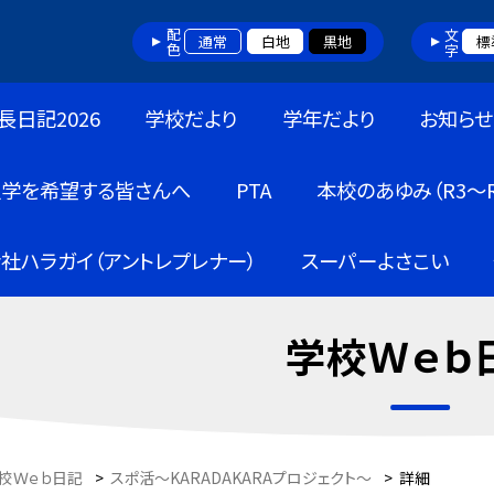
配色
文字
通常
白地
黒地
標
長日記2026
学校だより
学年だより
お知らせ
入学を希望する皆さんへ
PTA
本校のあゆみ（R3～R
社ハラガイ（アントレプレナー）
スーパーよさこい
学校Ｗｅｂ
校Ｗｅｂ日記
>
スポ活～KARADAKARAプロジェクト～
>
詳細