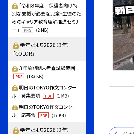
「令和８年度 保護者向け特
別な支援が必要な児童・生徒のた
めのキャリア教育理解推進セミナ
ー」
(2 MB)
PNG
学年だより2026（３年）
「COLOR」
３年前期期末考査試験範囲
(183 KB)
PDF
明日のTOKYO作文コンクー
ル 募集要項
(1 MB)
PDF
明日のTOKYO作文コンクー
ル 応募票
(17 KB)
PDF
学年だより2026（２年）