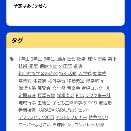
予定はありません
タグ
1年生
2年生
3年生
国語
社会
数学
理科
音楽
美術
技術・家庭
保健体育
外国語
道徳
総合的な学習の時間
特別活動
入学式
始業式
卒業式
体育祭
校外学習
移動教室
修学旅行
職場体験
展覧会
文化祭
音楽会
合唱コンクール
定期考査
授業参観
保護者会
PTA
シブヤ未来科
地域行事
生徒会
子ども主体の学校づくり
部活動
特別授業
KARADAKARAプロジェクト
デフリンピック2025
アントレプレナー
特色づくり
スーパーよさこい
卓球部
シリコンバレー 研修