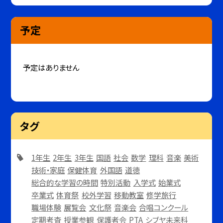
予定
予定はありません
タグ
1年生
2年生
3年生
国語
社会
数学
理科
音楽
美術
技術・家庭
保健体育
外国語
道徳
総合的な学習の時間
特別活動
入学式
始業式
卒業式
体育祭
校外学習
移動教室
修学旅行
職場体験
展覧会
文化祭
音楽会
合唱コンクール
定期考査
授業参観
保護者会
PTA
シブヤ未来科