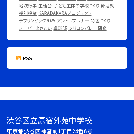
地域行事
生徒会
子ども主体の学校づくり
部活動
特別授業
KARADAKARAプロジェクト
デフリンピック2025
アントレプレナー
特色づくり
スーパーよさこい
卓球部
シリコンバレー 研修
RSS
渋谷区立原宿外苑中学校
東京都渋谷区神宮前1丁目24番6号