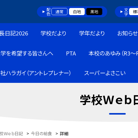
配色
文字
通常
白地
黒地
標
長日記2026
学校だより
学年だより
お知らせ
入学を希望する皆さんへ
PTA
本校のあゆみ（R3～R
社ハラガイ（アントレプレナー）
スーパーよさこい
学校Ｗｅｂ
校Ｗｅｂ日記
>
今日の給食
>
詳細