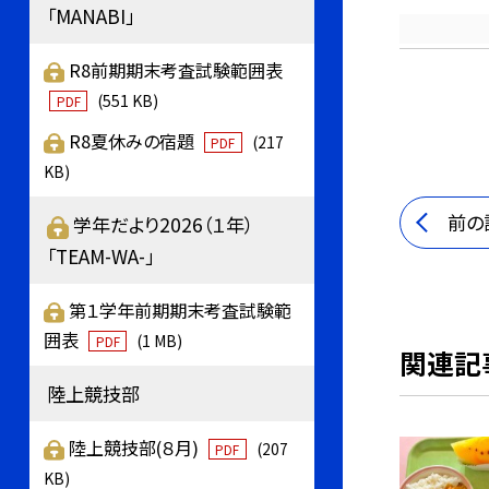
「MANABI」
R8前期期末考査試験範囲表
(551 KB)
PDF
R8夏休みの宿題
(217
PDF
KB)
前の
学年だより2026（１年）
「TEAM-WA-」
第１学年前期期末考査試験範
囲表
(1 MB)
PDF
関連記
陸上競技部
陸上競技部(８月)
(207
PDF
KB)