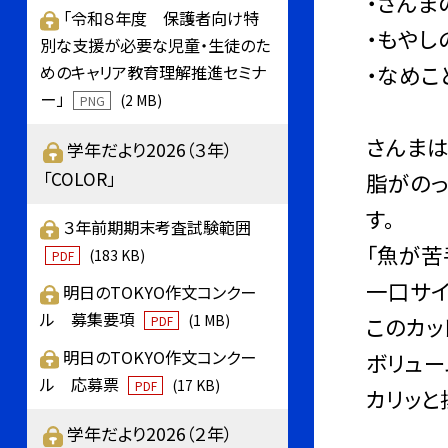
・さんま
「令和８年度 保護者向け特
・もやし
別な支援が必要な児童・生徒のた
・なめこ
めのキャリア教育理解推進セミナ
ー」
(2 MB)
PNG
さんまは
学年だより2026（３年）
「COLOR」
脂がのっ
す。
３年前期期末考査試験範囲
「魚が苦
(183 KB)
PDF
一口サイ
明日のTOKYO作文コンクー
ル 募集要項
(1 MB)
このカッ
PDF
明日のTOKYO作文コンクー
ボリュー
ル 応募票
(17 KB)
PDF
カリッと
学年だより2026（２年）