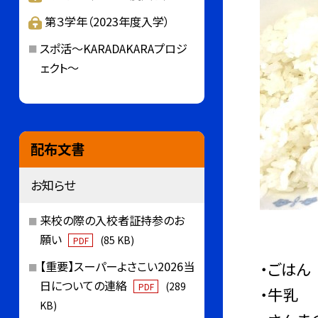
第３学年（2023年度入学）
スポ活～KARADAKARAプロジ
ェクト～
配布文書
お知らせ
来校の際の入校者証持参のお
願い
(85 KB)
PDF
・ごはん
【重要】スーパーよさこい2026当
日についての連絡
(289
PDF
・牛乳
KB)