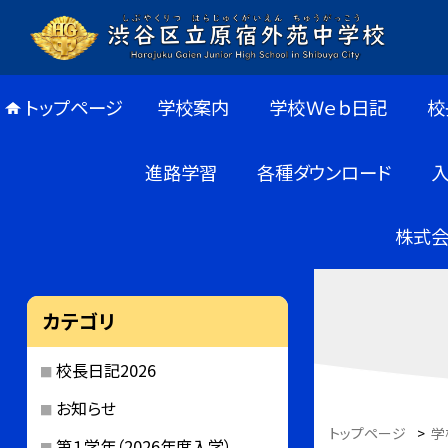
トップページ
学校案内
学校Ｗｅｂ日記
校
進路学習
各種ダウンロード
株式会
カテゴリ
校長日記2026
お知らせ
トップページ
>
学
第１学年（2026年度入学）