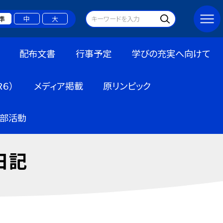
準
中
大
配布文書
行事予定
学びの充実へ向けて
６）
メディア掲載
原リンピック
部活動
日記