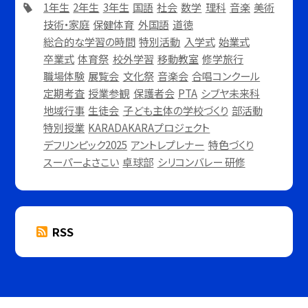
1年生
2年生
3年生
国語
社会
数学
理科
音楽
美術
技術・家庭
保健体育
外国語
道徳
総合的な学習の時間
特別活動
入学式
始業式
卒業式
体育祭
校外学習
移動教室
修学旅行
職場体験
展覧会
文化祭
音楽会
合唱コンクール
定期考査
授業参観
保護者会
PTA
シブヤ未来科
地域行事
生徒会
子ども主体の学校づくり
部活動
特別授業
KARADAKARAプロジェクト
デフリンピック2025
アントレプレナー
特色づくり
スーパーよさこい
卓球部
シリコンバレー 研修
RSS