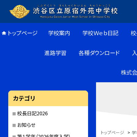
トップページ
学校案内
学校Ｗｅｂ日記
校
進路学習
各種ダウンロード
株式会
カテゴリ
校長日記2026
お知らせ
トップページ
>
学
第１学年（2026年度入学）