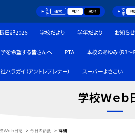
配色
文字
通常
白地
黒地
標
長日記2026
学校だより
学年だより
お知らせ
入学を希望する皆さんへ
PTA
本校のあゆみ（R3～R
社ハラガイ（アントレプレナー）
スーパーよさこい
学校Ｗｅｂ
校Ｗｅｂ日記
>
今日の給食
>
詳細