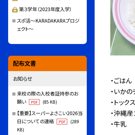
第３学年（2023年度入学）
スポ活～KARADAKARAプロジ
ェクト～
配布文書
お知らせ
・ごはん
・いかの
来校の際の入校者証持参のお
・トック
願い
(85 KB)
PDF
・沖縄産
【重要】スーパーよさこい2026当
日についての連絡
(289
・牛乳
PDF
KB)