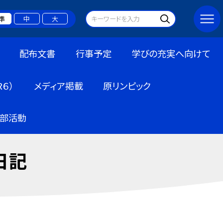
準
中
大
配布文書
行事予定
学びの充実へ向けて
６）
メディア掲載
原リンピック
部活動
日記