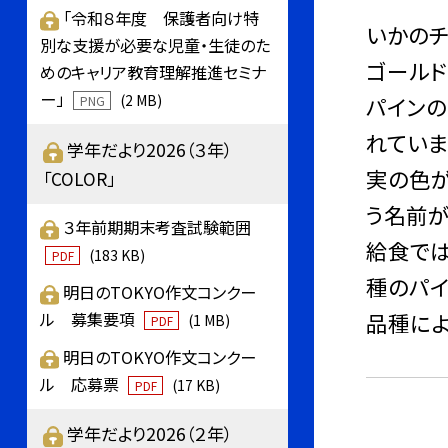
「令和８年度 保護者向け特
いかのチ
別な支援が必要な児童・生徒のた
ゴールド
めのキャリア教育理解推進セミナ
ー」
(2 MB)
パイン
PNG
れていま
学年だより2026（３年）
実の色が
「COLOR」
う名前が
３年前期期末考査試験範囲
給食では
(183 KB)
PDF
種のパイ
明日のTOKYO作文コンクー
品種によ
ル 募集要項
(1 MB)
PDF
明日のTOKYO作文コンクー
ル 応募票
(17 KB)
PDF
学年だより2026（２年）