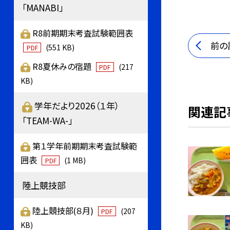
「MANABI」
R8前期期末考査試験範囲表
前の
(551 KB)
PDF
R8夏休みの宿題
(217
PDF
KB)
学年だより2026（１年）
関連記
「TEAM-WA-」
第１学年前期期末考査試験範
囲表
(1 MB)
PDF
陸上競技部
陸上競技部(８月)
(207
PDF
KB)