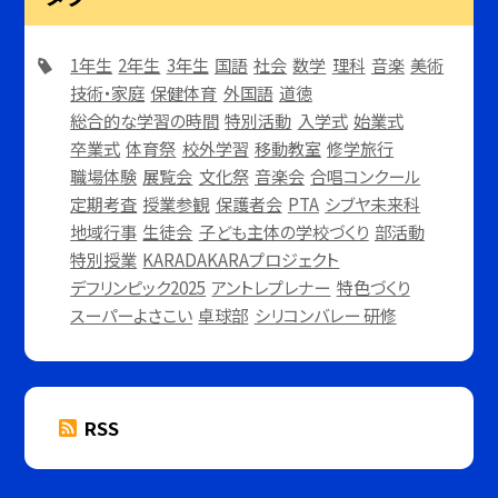
1年生
2年生
3年生
国語
社会
数学
理科
音楽
美術
技術・家庭
保健体育
外国語
道徳
総合的な学習の時間
特別活動
入学式
始業式
卒業式
体育祭
校外学習
移動教室
修学旅行
職場体験
展覧会
文化祭
音楽会
合唱コンクール
定期考査
授業参観
保護者会
PTA
シブヤ未来科
地域行事
生徒会
子ども主体の学校づくり
部活動
特別授業
KARADAKARAプロジェクト
デフリンピック2025
アントレプレナー
特色づくり
スーパーよさこい
卓球部
シリコンバレー 研修
RSS